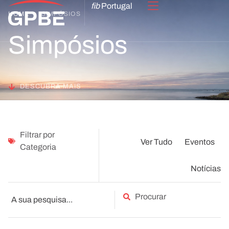
fib
Portugal
HOME
SIMPÓSIOS
Simpósios
DESCUBRA MAIS
Filtrar por
Ver Tudo
Eventos
Categoria
Notícias
Procurar