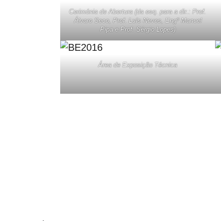
Cerimónia de Abertura (da esq. para a dir.: Prof.
Álvaro Seco, Prof. Luís Neves, Engº Manuel
Pipa e Prof. Sérgio Lopes)
Área de Exposição Técnica