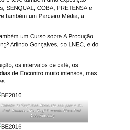
resas, SENQUAL, COBA, PRETENSA e
ve também um Parceiro Média, a
e também um Curso sobre A Produção
 Engº Arlindo Gonçalves, do LNEC, e do
ção, os intervalos de café, os
 dias de Encontro muito intensos, mas
es.
Palestra do Engº José Romo (da esq. para a dir.:
Prof. Eduardo Júlio, Engº Armando Rito e Prof.
João Almeida)