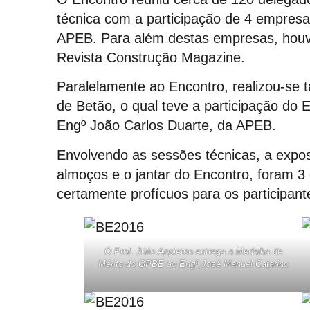
técnica com a participação de 4 emp
APEB. Para além destas empresas, hou
Revista Construção Magazine.
Paralelamente ao Encontro, realizou-s
de Betão, o qual teve a participação do
Engº João Carlos Duarte, da APEB.
Envolvendo as sessões técnicas, a exposi
almoços e o jantar do Encontro, foram 3
certamente profícuos para os participant
O Prof. Júlio Appleton entrega a Medalha de
Mérito do GPBE ao Engº José Manuel Catarino