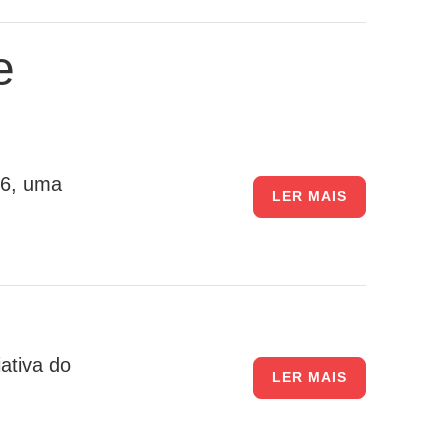
e
26, uma
LER MAIS
ativa do
LER MAIS