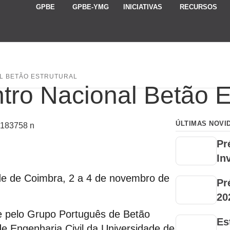
GPBE
GPBE-YMG
INICIATIVAS
RECURSOS
AL BETÃO ESTRUTURAL
ro Nacional Betão Es
ÚLTIMAS NOVI
Pr
In
de de Coimbra, 2 a 4 de novembro de
Pr
20
e pelo Grupo Português de Betão
Es
e Engenharia Civil da Universidade de