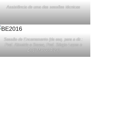
Assistência de uma das sessões técnicas
Sessão de Encerramento (da esq. para a dir.:
Prof. Almeida e Sousa, Prof. Sérgio Lopes e
Engº Manuel Pipa)