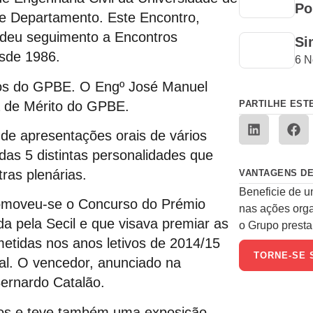
Po
te Departamento. Este Encontro,
, deu seguimento a Encontros
Si
esde 1986.
6 N
os do GPBE. O Engº José Manuel
a de Mérito do GPBE.
PARTILHE EST
de apresentações orais de vários
das 5 distintas personalidades que
ras plenárias.
VANTAGENS DE
Beneficie de u
romoveu-se o Concurso do Prémio
nas ações org
da pela Secil e que visava premiar as
o Grupo presta 
etidas nos anos letivos de 2014/15
TORNE-SE 
al. O vencedor, anunciado na
ernardo Catalão.
dos e teve também uma exposição