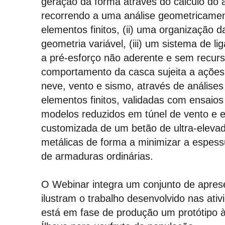
geração da forma através do cálculo do a
recorrendo a uma análise geometricamen
elementos finitos, (ii) uma organização
geometria variável, (iii) um sistema de l
a pré-esforço não aderente e sem recurso
comportamento da casca sujeita a açõe
neve, vento e sismo, através de anális
elementos finitos, validadas com ensaios
modelos reduzidos em túnel de vento e 
customizada de um betão de ultra-eleva
metálicas de forma a minimizar a espess
de armaduras ordinárias.
O Webinar integra um conjunto de aprese
ilustram o trabalho desenvolvido nas ati
está em fase de produção um protótipo à