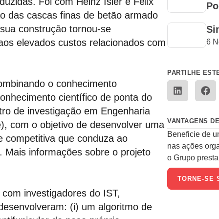
zidas. Foi com Heinz Isler e Félix
Po
ão das cascas finas de betão armado
 sua construção tornou-se
Si
 aos elevados custos relacionados com
6 N
PARTILHE EST
combinando o conhecimento
nhecimento científico de ponta do
tro de investigação em Engenharia
VANTAGENS DE
e), com o objetivo de desenvolver uma
Beneficie de u
e competitiva que conduza ao
nas ações org
. Mais informações sobre o projeto
o Grupo presta 
TORNE-SE 
 com investigadores do IST,
desenvolveram: (i) um algoritmo de