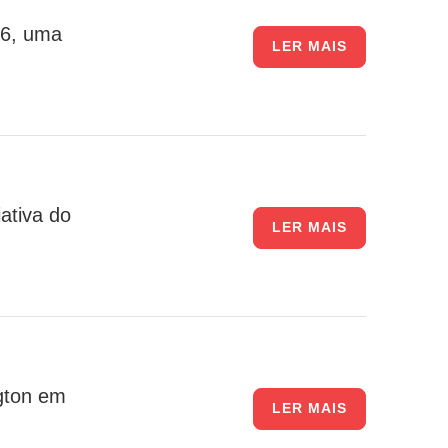
26, uma
LER MAIS
ativa do
LER MAIS
gton em
LER MAIS