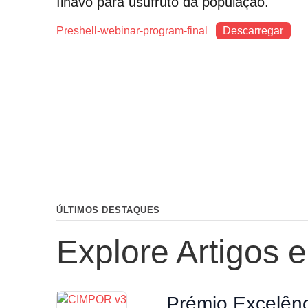
Ílhavo para usufruto da população.
Preshell-webinar-program-final
Descarregar
ÚLTIMOS DESTAQUES
Explore Artigos 
Prémio Excelênc