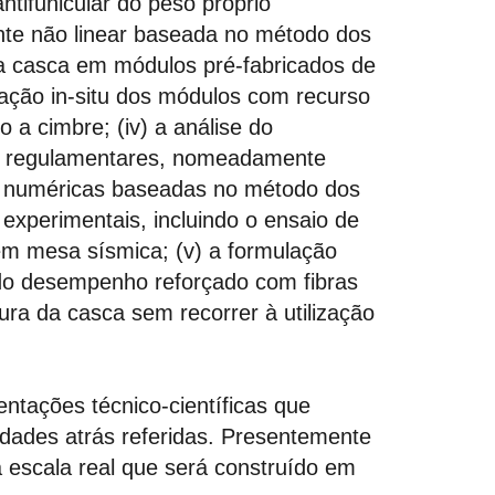
ntifunicular do peso próprio
te não linear baseada no método dos
 da casca em módulos pré-fabricados de
igação in-situ dos módulos com recurso
 a cimbre; (iv) a análise do
s regulamentares, nomeadamente
es numéricas baseadas no método dos
 experimentais, incluindo o ensaio de
em mesa sísmica; (v) a formulação
do desempenho reforçado com fibras
ura da casca sem recorrer à utilização
ntações técnico-científicas que
vidades atrás referidas. Presentemente
 escala real que será construído em