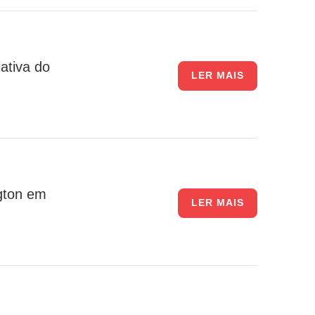
ativa do
LER MAIS
gton em
LER MAIS