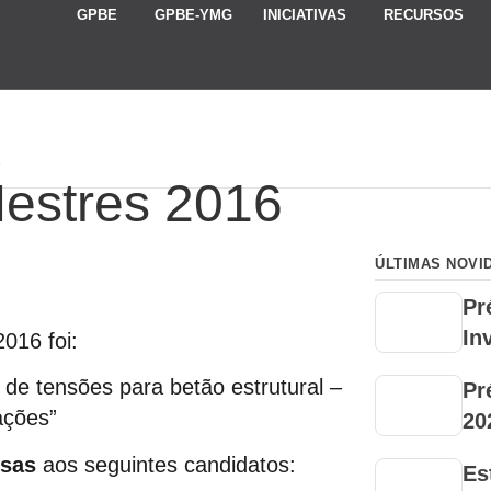
GPBE
GPBE-YMG
INICIATIVAS
RECURSOS
6
estres 2016
ÚLTIMAS NOVI
Pr
In
016 foi:
de tensões para betão estrutural –
Pr
ações”
20
sas
aos seguintes candidatos:
Es