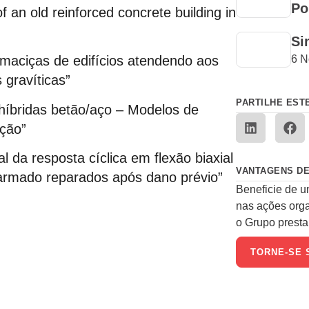
Po
 an old reinforced concrete building in
Si
6 N
s maciças de edifícios atendendo aos
 gravíticas”
PARTILHE EST
 híbridas betão/aço – Modelos de
ação”
l da resposta cíclica em flexão biaxial
VANTAGENS DE
 armado reparados após dano prévio”
Beneficie de u
nas ações org
o Grupo presta 
TORNE-SE 