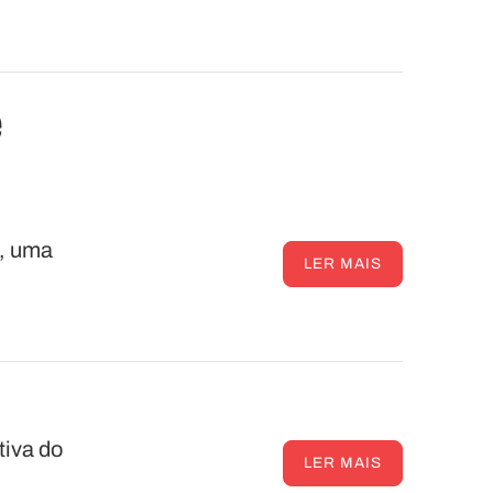
e
6, uma
LER MAIS
tiva do
LER MAIS