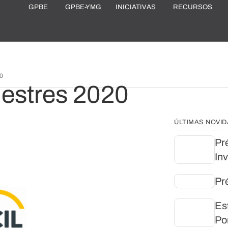
GPBE
GPBE-YMG
INICIATIVAS
RECURSOS
0
estres 2020
ÚLTIMAS NOVI
Pr
In
Pr
Es
Po