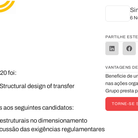
Si
6 N
PARTILHE ESTE
VANTAGENS DE
0 foi:
Beneficie de u
nas ações orga
Structural design of transfer
Grupo presta p
TORNE-SE 
s
aos seguintes candidatos:
 estruturais no dimensionamento
iscussão das exigências regulamentares