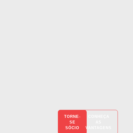
TORNE-
CONHEÇA
SE
AS
SÓCIO
VANTAGENS