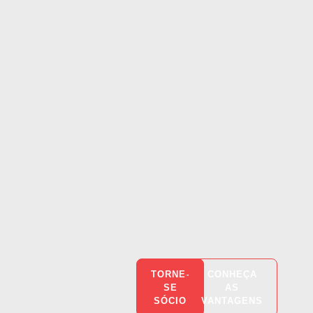
TORNE-
CONHEÇA
SE
AS
SÓCIO
VANTAGENS