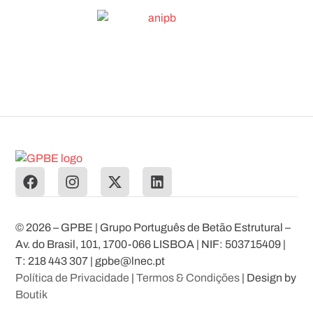
© 2026 – GPBE | Grupo Português de Betão Estrutural –
Av. do Brasil, 101, 1700-066 LISBOA | NIF: 503715409 |
T: 218 443 307 | gpbe@lnec.pt
Política de Privacidade
|
Termos & Condições
| Design by
Boutik