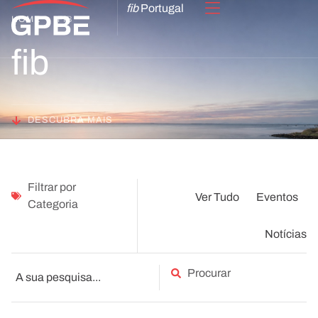
fib
Portugal
HOME
FIB
fib
DESCUBRA MAIS
Filtrar por
Ver Tudo
Eventos
Categoria
Notícias
Procurar